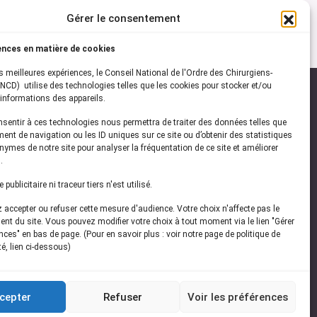
Gérer le consentement
ences en matière de cookies
es meilleures expériences, le Conseil National de l'Ordre des Chirurgiens-
NCD) utilise des technologies telles que les cookies pour stocker et/ou
informations des appareils.
onsentir à ces technologies nous permettra de traiter des données telles que
ez-vous à notre
newsletter
ent de navigation ou les ID uniques sur ce site ou d’obtenir des statistiques
ymes de notre site pour analyser la fréquentation de ce site et améliorer
vez les dernières actualités de l'ONCD
.
publicitaire ni traceur tiers n'est utilisé.
accepter ou refuser cette mesure d'audience. Votre choix n'affecte pas le
nt du site. Vous pouvez modifier votre choix à tout moment via le lien "Gérer
ces" en bas de page. (Pour en savoir plus : voir notre page de politique de
té, lien ci-dessous)
Restez connecté
cepter
Refuser
Voir les préférences