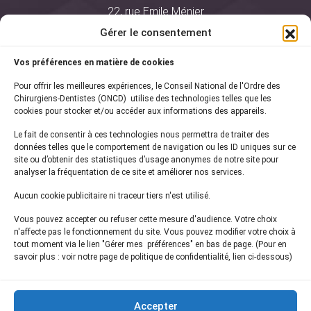
22, rue Emile Ménier
BP 2016
Gérer le consentement
75761 Paris Cedex 16
Vos préférences en matière de cookies
01 44 34 78 80
Pour offrir les meilleures expériences, le Conseil National de l'Ordre des
courrier@oncd.org
Chirurgiens-Dentistes (ONCD) utilise des technologies telles que les
cookies pour stocker et/ou accéder aux informations des appareils.
Le fait de consentir à ces technologies nous permettra de traiter des
Actualités
données telles que le comportement de navigation ou les ID uniques sur ce
Presse
site ou d’obtenir des statistiques d’usage anonymes de notre site pour
Informations légales
analyser la fréquentation de ce site et améliorer nos services.
Plan du site
Aucun cookie publicitaire ni traceur tiers n'est utilisé.
Nous contacter
Vous pouvez accepter ou refuser cette mesure d'audience. Votre choix
n'affecte pas le fonctionnement du site. Vous pouvez modifier votre choix à
tout moment via le lien "Gérer mes préférences" en bas de page. (Pour en
Inscrivez-vous à notre
newsletter
savoir plus : voir notre page de politique de confidentialité, lien ci-dessous)
et recevez les dernières actualités de l'ONCD
Accepter