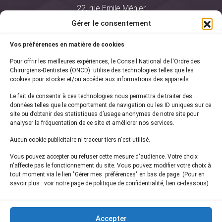
22, rue Emile Ménier
BP 2016
Gérer le consentement
75761 Paris Cedex 16
Vos préférences en matière de cookies
01 44 34 78 80
Pour offrir les meilleures expériences, le Conseil National de l'Ordre des
courrier@oncd.org
Chirurgiens-Dentistes (ONCD) utilise des technologies telles que les
cookies pour stocker et/ou accéder aux informations des appareils.
Le fait de consentir à ces technologies nous permettra de traiter des
Actualités
données telles que le comportement de navigation ou les ID uniques sur ce
Presse
site ou d’obtenir des statistiques d’usage anonymes de notre site pour
Informations légales
analyser la fréquentation de ce site et améliorer nos services.
Plan du site
Aucun cookie publicitaire ni traceur tiers n'est utilisé.
Nous contacter
Vous pouvez accepter ou refuser cette mesure d'audience. Votre choix
n'affecte pas le fonctionnement du site. Vous pouvez modifier votre choix à
tout moment via le lien "Gérer mes préférences" en bas de page. (Pour en
Inscrivez-vous à notre
newsletter
savoir plus : voir notre page de politique de confidentialité, lien ci-dessous)
et recevez les dernières actualités de l'ONCD
Accepter