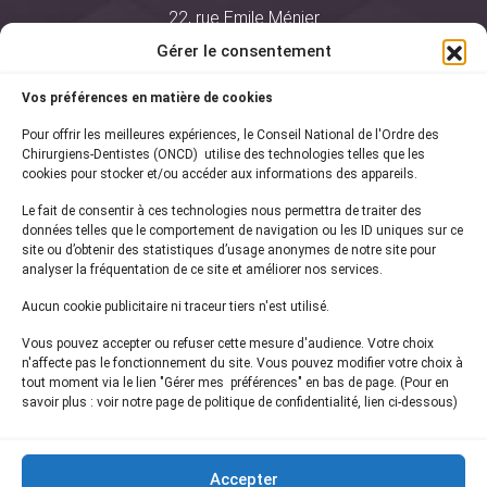
22, rue Emile Ménier
BP 2016
Gérer le consentement
75761 Paris Cedex 16
Vos préférences en matière de cookies
01 44 34 78 80
Pour offrir les meilleures expériences, le Conseil National de l'Ordre des
courrier@oncd.org
Chirurgiens-Dentistes (ONCD) utilise des technologies telles que les
cookies pour stocker et/ou accéder aux informations des appareils.
Le fait de consentir à ces technologies nous permettra de traiter des
Actualités
données telles que le comportement de navigation ou les ID uniques sur ce
Presse
site ou d’obtenir des statistiques d’usage anonymes de notre site pour
Informations légales
analyser la fréquentation de ce site et améliorer nos services.
Plan du site
Aucun cookie publicitaire ni traceur tiers n'est utilisé.
Nous contacter
Vous pouvez accepter ou refuser cette mesure d'audience. Votre choix
n'affecte pas le fonctionnement du site. Vous pouvez modifier votre choix à
tout moment via le lien "Gérer mes préférences" en bas de page. (Pour en
Inscrivez-vous à notre
newsletter
savoir plus : voir notre page de politique de confidentialité, lien ci-dessous)
et recevez les dernières actualités de l'ONCD
Accepter