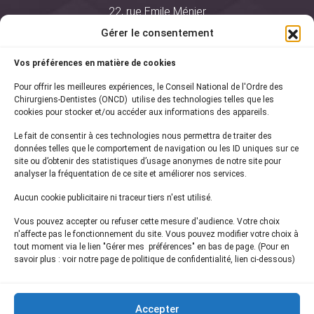
22, rue Emile Ménier
BP 2016
Gérer le consentement
75761 Paris Cedex 16
Vos préférences en matière de cookies
01 44 34 78 80
Pour offrir les meilleures expériences, le Conseil National de l'Ordre des
courrier@oncd.org
Chirurgiens-Dentistes (ONCD) utilise des technologies telles que les
cookies pour stocker et/ou accéder aux informations des appareils.
Le fait de consentir à ces technologies nous permettra de traiter des
Actualités
données telles que le comportement de navigation ou les ID uniques sur ce
Presse
site ou d’obtenir des statistiques d’usage anonymes de notre site pour
Informations légales
analyser la fréquentation de ce site et améliorer nos services.
Plan du site
Aucun cookie publicitaire ni traceur tiers n'est utilisé.
Nous contacter
Vous pouvez accepter ou refuser cette mesure d'audience. Votre choix
n'affecte pas le fonctionnement du site. Vous pouvez modifier votre choix à
tout moment via le lien "Gérer mes préférences" en bas de page. (Pour en
Inscrivez-vous à notre
newsletter
savoir plus : voir notre page de politique de confidentialité, lien ci-dessous)
et recevez les dernières actualités de l'ONCD
Accepter