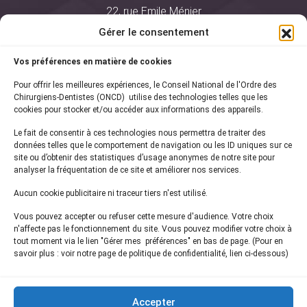
22, rue Emile Ménier
BP 2016
Gérer le consentement
75761 Paris Cedex 16
Vos préférences en matière de cookies
01 44 34 78 80
Pour offrir les meilleures expériences, le Conseil National de l'Ordre des
courrier@oncd.org
Chirurgiens-Dentistes (ONCD) utilise des technologies telles que les
cookies pour stocker et/ou accéder aux informations des appareils.
Le fait de consentir à ces technologies nous permettra de traiter des
Actualités
données telles que le comportement de navigation ou les ID uniques sur ce
Presse
site ou d’obtenir des statistiques d’usage anonymes de notre site pour
Informations légales
analyser la fréquentation de ce site et améliorer nos services.
Plan du site
Aucun cookie publicitaire ni traceur tiers n'est utilisé.
Nous contacter
Vous pouvez accepter ou refuser cette mesure d'audience. Votre choix
n'affecte pas le fonctionnement du site. Vous pouvez modifier votre choix à
tout moment via le lien "Gérer mes préférences" en bas de page. (Pour en
Inscrivez-vous à notre
newsletter
savoir plus : voir notre page de politique de confidentialité, lien ci-dessous)
et recevez les dernières actualités de l'ONCD
Accepter