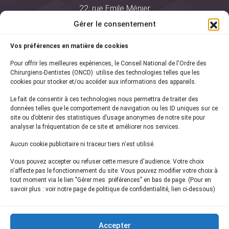
22, rue Emile Ménier
BP 2016
Gérer le consentement
75761 Paris Cedex 16
Vos préférences en matière de cookies
01 44 34 78 80
Pour offrir les meilleures expériences, le Conseil National de l'Ordre des
courrier@oncd.org
Chirurgiens-Dentistes (ONCD) utilise des technologies telles que les
cookies pour stocker et/ou accéder aux informations des appareils.
Le fait de consentir à ces technologies nous permettra de traiter des
Actualités
données telles que le comportement de navigation ou les ID uniques sur ce
Presse
site ou d’obtenir des statistiques d’usage anonymes de notre site pour
Informations légales
analyser la fréquentation de ce site et améliorer nos services.
Plan du site
Aucun cookie publicitaire ni traceur tiers n'est utilisé.
Nous contacter
Vous pouvez accepter ou refuser cette mesure d'audience. Votre choix
n'affecte pas le fonctionnement du site. Vous pouvez modifier votre choix à
tout moment via le lien "Gérer mes préférences" en bas de page. (Pour en
Inscrivez-vous à notre
newsletter
savoir plus : voir notre page de politique de confidentialité, lien ci-dessous)
et recevez les dernières actualités de l'ONCD
Accepter