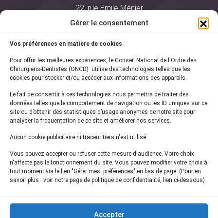
22, rue Emile Ménier
BP 2016
Gérer le consentement
75761 Paris Cedex 16
Vos préférences en matière de cookies
01 44 34 78 80
Pour offrir les meilleures expériences, le Conseil National de l'Ordre des
courrier@oncd.org
Chirurgiens-Dentistes (ONCD) utilise des technologies telles que les
cookies pour stocker et/ou accéder aux informations des appareils.
Le fait de consentir à ces technologies nous permettra de traiter des
Actualités
données telles que le comportement de navigation ou les ID uniques sur ce
Presse
site ou d’obtenir des statistiques d’usage anonymes de notre site pour
Informations légales
analyser la fréquentation de ce site et améliorer nos services.
Plan du site
Aucun cookie publicitaire ni traceur tiers n'est utilisé.
Nous contacter
Vous pouvez accepter ou refuser cette mesure d'audience. Votre choix
n'affecte pas le fonctionnement du site. Vous pouvez modifier votre choix à
tout moment via le lien "Gérer mes préférences" en bas de page. (Pour en
Inscrivez-vous à notre
newsletter
savoir plus : voir notre page de politique de confidentialité, lien ci-dessous)
et recevez les dernières actualités de l'ONCD
Accepter