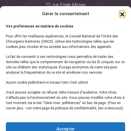
22, rue Emile Ménier
BP 2016
Gérer le consentement
75761 Paris Cedex 16
Vos préférences en matière de cookies
01 44 34 78 80
Pour offrir les meilleures expériences, le Conseil National de l'Ordre des
courrier@oncd.org
Chirurgiens-Dentistes (ONCD) utilise des technologies telles que les
cookies pour stocker et/ou accéder aux informations des appareils.
Le fait de consentir à ces technologies nous permettra de traiter des
Actualités
données telles que le comportement de navigation ou les ID uniques sur ce
Presse
site ou d’obtenir des statistiques d’usage anonymes de notre site pour
Informations légales
analyser la fréquentation de ce site et améliorer nos services.
Plan du site
Aucun cookie publicitaire ni traceur tiers n'est utilisé.
Nous contacter
Vous pouvez accepter ou refuser cette mesure d'audience. Votre choix
n'affecte pas le fonctionnement du site. Vous pouvez modifier votre choix à
tout moment via le lien "Gérer mes préférences" en bas de page. (Pour en
Inscrivez-vous à notre
newsletter
savoir plus : voir notre page de politique de confidentialité, lien ci-dessous)
et recevez les dernières actualités de l'ONCD
Accepter