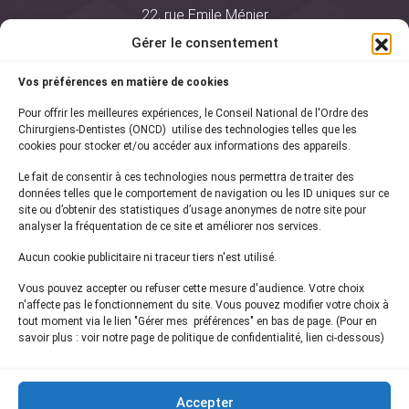
22, rue Emile Ménier
BP 2016
Gérer le consentement
75761 Paris Cedex 16
Vos préférences en matière de cookies
01 44 34 78 80
Pour offrir les meilleures expériences, le Conseil National de l'Ordre des
courrier@oncd.org
Chirurgiens-Dentistes (ONCD) utilise des technologies telles que les
cookies pour stocker et/ou accéder aux informations des appareils.
Le fait de consentir à ces technologies nous permettra de traiter des
Actualités
données telles que le comportement de navigation ou les ID uniques sur ce
Presse
site ou d’obtenir des statistiques d’usage anonymes de notre site pour
Informations légales
analyser la fréquentation de ce site et améliorer nos services.
Plan du site
Aucun cookie publicitaire ni traceur tiers n'est utilisé.
Nous contacter
Vous pouvez accepter ou refuser cette mesure d'audience. Votre choix
n'affecte pas le fonctionnement du site. Vous pouvez modifier votre choix à
tout moment via le lien "Gérer mes préférences" en bas de page. (Pour en
Inscrivez-vous à notre
newsletter
savoir plus : voir notre page de politique de confidentialité, lien ci-dessous)
et recevez les dernières actualités de l'ONCD
Accepter