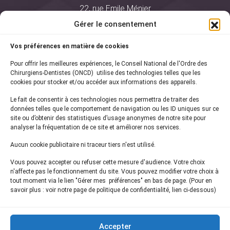
22, rue Emile Ménier
BP 2016
Gérer le consentement
75761 Paris Cedex 16
Vos préférences en matière de cookies
01 44 34 78 80
Pour offrir les meilleures expériences, le Conseil National de l'Ordre des
courrier@oncd.org
Chirurgiens-Dentistes (ONCD) utilise des technologies telles que les
cookies pour stocker et/ou accéder aux informations des appareils.
Le fait de consentir à ces technologies nous permettra de traiter des
Actualités
données telles que le comportement de navigation ou les ID uniques sur ce
Presse
site ou d’obtenir des statistiques d’usage anonymes de notre site pour
Informations légales
analyser la fréquentation de ce site et améliorer nos services.
Plan du site
Aucun cookie publicitaire ni traceur tiers n'est utilisé.
Nous contacter
Vous pouvez accepter ou refuser cette mesure d'audience. Votre choix
n'affecte pas le fonctionnement du site. Vous pouvez modifier votre choix à
tout moment via le lien "Gérer mes préférences" en bas de page. (Pour en
Inscrivez-vous à notre
newsletter
savoir plus : voir notre page de politique de confidentialité, lien ci-dessous)
et recevez les dernières actualités de l'ONCD
Accepter