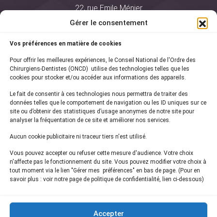
22, rue Emile Ménier
BP 2016
Gérer le consentement
75761 Paris Cedex 16
Vos préférences en matière de cookies
01 44 34 78 80
Pour offrir les meilleures expériences, le Conseil National de l'Ordre des
courrier@oncd.org
Chirurgiens-Dentistes (ONCD) utilise des technologies telles que les
cookies pour stocker et/ou accéder aux informations des appareils.
Le fait de consentir à ces technologies nous permettra de traiter des
Actualités
données telles que le comportement de navigation ou les ID uniques sur ce
Presse
site ou d’obtenir des statistiques d’usage anonymes de notre site pour
Informations légales
analyser la fréquentation de ce site et améliorer nos services.
Plan du site
Aucun cookie publicitaire ni traceur tiers n'est utilisé.
Nous contacter
Vous pouvez accepter ou refuser cette mesure d'audience. Votre choix
n'affecte pas le fonctionnement du site. Vous pouvez modifier votre choix à
tout moment via le lien "Gérer mes préférences" en bas de page. (Pour en
Inscrivez-vous à notre
newsletter
savoir plus : voir notre page de politique de confidentialité, lien ci-dessous)
et recevez les dernières actualités de l'ONCD
Accepter