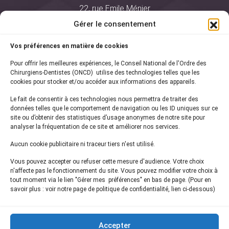
22, rue Emile Ménier
BP 2016
Gérer le consentement
75761 Paris Cedex 16
Vos préférences en matière de cookies
01 44 34 78 80
Pour offrir les meilleures expériences, le Conseil National de l'Ordre des
courrier@oncd.org
Chirurgiens-Dentistes (ONCD) utilise des technologies telles que les
cookies pour stocker et/ou accéder aux informations des appareils.
Le fait de consentir à ces technologies nous permettra de traiter des
Actualités
données telles que le comportement de navigation ou les ID uniques sur ce
Presse
site ou d’obtenir des statistiques d’usage anonymes de notre site pour
Informations légales
analyser la fréquentation de ce site et améliorer nos services.
Plan du site
Aucun cookie publicitaire ni traceur tiers n'est utilisé.
Nous contacter
Vous pouvez accepter ou refuser cette mesure d'audience. Votre choix
n'affecte pas le fonctionnement du site. Vous pouvez modifier votre choix à
tout moment via le lien "Gérer mes préférences" en bas de page. (Pour en
Inscrivez-vous à notre
newsletter
savoir plus : voir notre page de politique de confidentialité, lien ci-dessous)
et recevez les dernières actualités de l'ONCD
Accepter