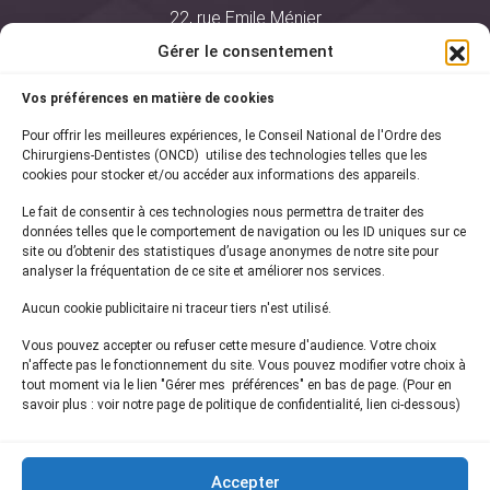
22, rue Emile Ménier
BP 2016
Gérer le consentement
75761 Paris Cedex 16
Vos préférences en matière de cookies
01 44 34 78 80
Pour offrir les meilleures expériences, le Conseil National de l'Ordre des
courrier@oncd.org
Chirurgiens-Dentistes (ONCD) utilise des technologies telles que les
cookies pour stocker et/ou accéder aux informations des appareils.
Le fait de consentir à ces technologies nous permettra de traiter des
Actualités
données telles que le comportement de navigation ou les ID uniques sur ce
Presse
site ou d’obtenir des statistiques d’usage anonymes de notre site pour
Informations légales
analyser la fréquentation de ce site et améliorer nos services.
Plan du site
Aucun cookie publicitaire ni traceur tiers n'est utilisé.
Nous contacter
Vous pouvez accepter ou refuser cette mesure d'audience. Votre choix
n'affecte pas le fonctionnement du site. Vous pouvez modifier votre choix à
tout moment via le lien "Gérer mes préférences" en bas de page. (Pour en
Inscrivez-vous à notre
newsletter
savoir plus : voir notre page de politique de confidentialité, lien ci-dessous)
et recevez les dernières actualités de l'ONCD
Accepter