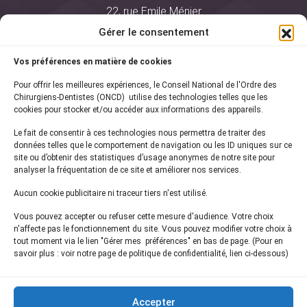
22, rue Emile Ménier
BP 2016
Gérer le consentement
75761 Paris Cedex 16
Vos préférences en matière de cookies
01 44 34 78 80
Pour offrir les meilleures expériences, le Conseil National de l'Ordre des
courrier@oncd.org
Chirurgiens-Dentistes (ONCD) utilise des technologies telles que les
cookies pour stocker et/ou accéder aux informations des appareils.
Le fait de consentir à ces technologies nous permettra de traiter des
Actualités
données telles que le comportement de navigation ou les ID uniques sur ce
Presse
site ou d’obtenir des statistiques d’usage anonymes de notre site pour
Informations légales
analyser la fréquentation de ce site et améliorer nos services.
Plan du site
Aucun cookie publicitaire ni traceur tiers n'est utilisé.
Nous contacter
Vous pouvez accepter ou refuser cette mesure d'audience. Votre choix
n'affecte pas le fonctionnement du site. Vous pouvez modifier votre choix à
tout moment via le lien "Gérer mes préférences" en bas de page. (Pour en
Inscrivez-vous à notre
newsletter
savoir plus : voir notre page de politique de confidentialité, lien ci-dessous)
et recevez les dernières actualités de l'ONCD
Accepter