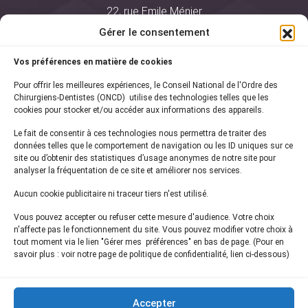
22, rue Emile Ménier
BP 2016
Gérer le consentement
75761 Paris Cedex 16
Vos préférences en matière de cookies
01 44 34 78 80
Pour offrir les meilleures expériences, le Conseil National de l'Ordre des
courrier@oncd.org
Chirurgiens-Dentistes (ONCD) utilise des technologies telles que les
cookies pour stocker et/ou accéder aux informations des appareils.
Le fait de consentir à ces technologies nous permettra de traiter des
Actualités
données telles que le comportement de navigation ou les ID uniques sur ce
Presse
site ou d’obtenir des statistiques d’usage anonymes de notre site pour
Informations légales
analyser la fréquentation de ce site et améliorer nos services.
Plan du site
Aucun cookie publicitaire ni traceur tiers n'est utilisé.
Nous contacter
Vous pouvez accepter ou refuser cette mesure d'audience. Votre choix
n'affecte pas le fonctionnement du site. Vous pouvez modifier votre choix à
tout moment via le lien "Gérer mes préférences" en bas de page. (Pour en
Inscrivez-vous à notre
newsletter
savoir plus : voir notre page de politique de confidentialité, lien ci-dessous)
et recevez les dernières actualités de l'ONCD
Accepter