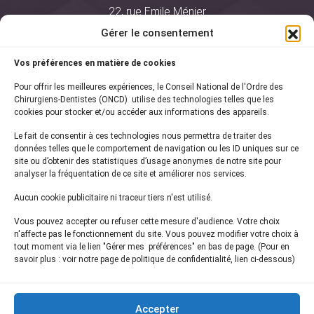
22, rue Emile Ménier
BP 2016
Gérer le consentement
75761 Paris Cedex 16
Vos préférences en matière de cookies
01 44 34 78 80
Pour offrir les meilleures expériences, le Conseil National de l'Ordre des
courrier@oncd.org
Chirurgiens-Dentistes (ONCD) utilise des technologies telles que les
cookies pour stocker et/ou accéder aux informations des appareils.
Le fait de consentir à ces technologies nous permettra de traiter des
Actualités
données telles que le comportement de navigation ou les ID uniques sur ce
Presse
site ou d’obtenir des statistiques d’usage anonymes de notre site pour
Informations légales
analyser la fréquentation de ce site et améliorer nos services.
Plan du site
Aucun cookie publicitaire ni traceur tiers n'est utilisé.
Nous contacter
Vous pouvez accepter ou refuser cette mesure d'audience. Votre choix
n'affecte pas le fonctionnement du site. Vous pouvez modifier votre choix à
tout moment via le lien "Gérer mes préférences" en bas de page. (Pour en
Inscrivez-vous à notre
newsletter
savoir plus : voir notre page de politique de confidentialité, lien ci-dessous)
et recevez les dernières actualités de l'ONCD
Accepter