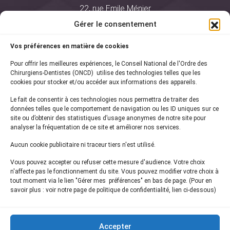
22, rue Emile Ménier
BP 2016
Gérer le consentement
75761 Paris Cedex 16
Vos préférences en matière de cookies
01 44 34 78 80
Pour offrir les meilleures expériences, le Conseil National de l'Ordre des
courrier@oncd.org
Chirurgiens-Dentistes (ONCD) utilise des technologies telles que les
cookies pour stocker et/ou accéder aux informations des appareils.
Le fait de consentir à ces technologies nous permettra de traiter des
Actualités
données telles que le comportement de navigation ou les ID uniques sur ce
Presse
site ou d’obtenir des statistiques d’usage anonymes de notre site pour
Informations légales
analyser la fréquentation de ce site et améliorer nos services.
Plan du site
Aucun cookie publicitaire ni traceur tiers n'est utilisé.
Nous contacter
Vous pouvez accepter ou refuser cette mesure d'audience. Votre choix
n'affecte pas le fonctionnement du site. Vous pouvez modifier votre choix à
tout moment via le lien "Gérer mes préférences" en bas de page. (Pour en
Inscrivez-vous à notre
newsletter
savoir plus : voir notre page de politique de confidentialité, lien ci-dessous)
et recevez les dernières actualités de l'ONCD
Accepter