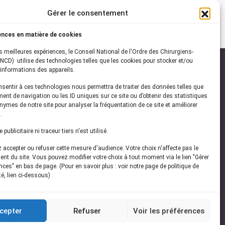
Gérer le consentement
ences en matière de cookies
es meilleures expériences, le Conseil National de l'Ordre des Chirurgiens-
NCD) utilise des technologies telles que les cookies pour stocker et/ou
informations des appareils.
onsentir à ces technologies nous permettra de traiter des données telles que
ez-vous à notre
newsletter
ent de navigation ou les ID uniques sur ce site ou d’obtenir des statistiques
ymes de notre site pour analyser la fréquentation de ce site et améliorer
vez les dernières actualités de l'ONCD
.
publicitaire ni traceur tiers n'est utilisé.
accepter ou refuser cette mesure d'audience. Votre choix n'affecte pas le
nt du site. Vous pouvez modifier votre choix à tout moment via le lien "Gérer
ces" en bas de page. (Pour en savoir plus : voir notre page de politique de
té, lien ci-dessous)
Restez connecté
cepter
Refuser
Voir les préférences