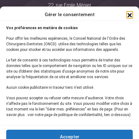
22, rue Emile Ménier
BP 2016
Gérer le consentement
75761 Paris Cedex 16
Vos préférences en matière de cookies
01 44 34 78 80
Pour offrir les meilleures expériences, le Conseil National de l'Ordre des
courrier@oncd.org
Chirurgiens-Dentistes (ONCD) utilise des technologies telles que les
cookies pour stocker et/ou accéder aux informations des appareils.
Le fait de consentir à ces technologies nous permettra de traiter des
Actualités
données telles que le comportement de navigation ou les ID uniques sur ce
Presse
site ou d’obtenir des statistiques d’usage anonymes de notre site pour
Informations légales
analyser la fréquentation de ce site et améliorer nos services.
Plan du site
Aucun cookie publicitaire ni traceur tiers n'est utilisé.
Nous contacter
Vous pouvez accepter ou refuser cette mesure d'audience. Votre choix
n'affecte pas le fonctionnement du site. Vous pouvez modifier votre choix à
tout moment via le lien "Gérer mes préférences" en bas de page. (Pour en
Inscrivez-vous à notre
newsletter
savoir plus : voir notre page de politique de confidentialité, lien ci-dessous)
et recevez les dernières actualités de l'ONCD
Accepter