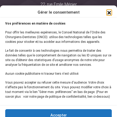
22, rue Emile Ménier
BP 2016
Gérer le consentement
75761 Paris Cedex 16
Vos préférences en matière de cookies
01 44 34 78 80
Pour offrir les meilleures expériences, le Conseil National de l'Ordre des
courrier@oncd.org
Chirurgiens-Dentistes (ONCD) utilise des technologies telles que les
cookies pour stocker et/ou accéder aux informations des appareils.
Le fait de consentir à ces technologies nous permettra de traiter des
Actualités
données telles que le comportement de navigation ou les ID uniques sur ce
Presse
site ou d’obtenir des statistiques d’usage anonymes de notre site pour
Informations légales
analyser la fréquentation de ce site et améliorer nos services.
Plan du site
Aucun cookie publicitaire ni traceur tiers n'est utilisé.
Nous contacter
Vous pouvez accepter ou refuser cette mesure d'audience. Votre choix
n'affecte pas le fonctionnement du site. Vous pouvez modifier votre choix à
tout moment via le lien "Gérer mes préférences" en bas de page. (Pour en
Inscrivez-vous à notre
newsletter
savoir plus : voir notre page de politique de confidentialité, lien ci-dessous)
et recevez les dernières actualités de l'ONCD
Accepter