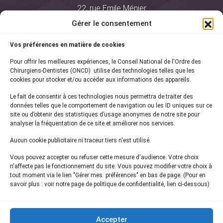
22, rue Emile Ménier
BP 2016
Gérer le consentement
75761 Paris Cedex 16
Vos préférences en matière de cookies
01 44 34 78 80
Pour offrir les meilleures expériences, le Conseil National de l'Ordre des
courrier@oncd.org
Chirurgiens-Dentistes (ONCD) utilise des technologies telles que les
cookies pour stocker et/ou accéder aux informations des appareils.
Le fait de consentir à ces technologies nous permettra de traiter des
Actualités
données telles que le comportement de navigation ou les ID uniques sur ce
Presse
site ou d’obtenir des statistiques d’usage anonymes de notre site pour
Informations légales
analyser la fréquentation de ce site et améliorer nos services.
Plan du site
Aucun cookie publicitaire ni traceur tiers n'est utilisé.
Nous contacter
Vous pouvez accepter ou refuser cette mesure d'audience. Votre choix
n'affecte pas le fonctionnement du site. Vous pouvez modifier votre choix à
tout moment via le lien "Gérer mes préférences" en bas de page. (Pour en
Inscrivez-vous à notre
newsletter
savoir plus : voir notre page de politique de confidentialité, lien ci-dessous)
et recevez les dernières actualités de l'ONCD
Accepter