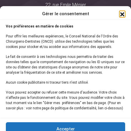
22, rue Emile Ménier
BP 2016
Gérer le consentement
75761 Paris Cedex 16
Vos préférences en matière de cookies
01 44 34 78 80
Pour offrir les meilleures expériences, le Conseil National de l'Ordre des
courrier@oncd.org
Chirurgiens-Dentistes (ONCD) utilise des technologies telles que les
cookies pour stocker et/ou accéder aux informations des appareils.
Le fait de consentir à ces technologies nous permettra de traiter des
Actualités
données telles que le comportement de navigation ou les ID uniques sur ce
Presse
site ou d’obtenir des statistiques d’usage anonymes de notre site pour
Informations légales
analyser la fréquentation de ce site et améliorer nos services.
Plan du site
Aucun cookie publicitaire ni traceur tiers n'est utilisé.
Nous contacter
Vous pouvez accepter ou refuser cette mesure d'audience. Votre choix
n'affecte pas le fonctionnement du site. Vous pouvez modifier votre choix à
tout moment via le lien "Gérer mes préférences" en bas de page. (Pour en
Inscrivez-vous à notre
newsletter
savoir plus : voir notre page de politique de confidentialité, lien ci-dessous)
et recevez les dernières actualités de l'ONCD
Accepter