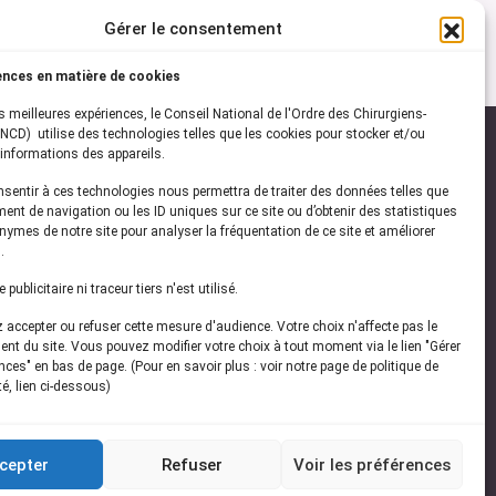
Gérer le consentement
ences en matière de cookies
es meilleures expériences, le Conseil National de l'Ordre des Chirurgiens-
NCD) utilise des technologies telles que les cookies pour stocker et/ou
informations des appareils.
onsentir à ces technologies nous permettra de traiter des données telles que
ez-vous à notre
newsletter
ent de navigation ou les ID uniques sur ce site ou d’obtenir des statistiques
ymes de notre site pour analyser la fréquentation de ce site et améliorer
vez les dernières actualités de l'ONCD
.
publicitaire ni traceur tiers n'est utilisé.
accepter ou refuser cette mesure d'audience. Votre choix n'affecte pas le
nt du site. Vous pouvez modifier votre choix à tout moment via le lien "Gérer
ces" en bas de page. (Pour en savoir plus : voir notre page de politique de
té, lien ci-dessous)
Restez connecté
cepter
Refuser
Voir les préférences