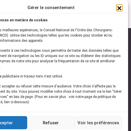
Gérer le consentement
ences en matière de cookies
es meilleures expériences, le Conseil National de l'Ordre des Chirurgiens-
NCD) utilise des technologies telles que les cookies pour stocker et/ou
informations des appareils.
onsentir à ces technologies nous permettra de traiter des données telles que
ez-vous à notre
newsletter
ent de navigation ou les ID uniques sur ce site ou d’obtenir des statistiques
ymes de notre site pour analyser la fréquentation de ce site et améliorer
vez les dernières actualités de l'ONCD
.
publicitaire ni traceur tiers n'est utilisé.
accepter ou refuser cette mesure d'audience. Votre choix n'affecte pas le
nt du site. Vous pouvez modifier votre choix à tout moment via le lien "Gérer
ces" en bas de page. (Pour en savoir plus : voir notre page de politique de
té, lien ci-dessous)
Restez connecté
cepter
Refuser
Voir les préférences