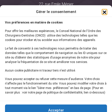
22, rue Emile Ménier
BP 2016
Gérer le consentement
75761 Paris Cedex 16
Vos préférences en matière de cookies
01 44 34 78 80
Pour offrir les meilleures expériences, le Conseil National de l'Ordre des
courrier@oncd.org
Chirurgiens-Dentistes (ONCD) utilise des technologies telles que les
cookies pour stocker et/ou accéder aux informations des appareils.
Le fait de consentir à ces technologies nous permettra de traiter des
Actualités
données telles que le comportement de navigation ou les ID uniques sur ce
Presse
site ou d’obtenir des statistiques d’usage anonymes de notre site pour
Informations légales
analyser la fréquentation de ce site et améliorer nos services.
Plan du site
Aucun cookie publicitaire ni traceur tiers n'est utilisé.
Nous contacter
Vous pouvez accepter ou refuser cette mesure d'audience. Votre choix
n'affecte pas le fonctionnement du site. Vous pouvez modifier votre choix à
tout moment via le lien "Gérer mes préférences" en bas de page. (Pour en
Inscrivez-vous à notre
newsletter
savoir plus : voir notre page de politique de confidentialité, lien ci-dessous)
et recevez les dernières actualités de l'ONCD
Accepter