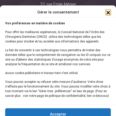
22, rue Emile Ménier
BP 2016
Gérer le consentement
75761 Paris Cedex 16
Vos préférences en matière de cookies
01 44 34 78 80
Pour offrir les meilleures expériences, le Conseil National de l'Ordre des
courrier@oncd.org
Chirurgiens-Dentistes (ONCD) utilise des technologies telles que les
cookies pour stocker et/ou accéder aux informations des appareils.
Le fait de consentir à ces technologies nous permettra de traiter des
Actualités
données telles que le comportement de navigation ou les ID uniques sur ce
Presse
site ou d’obtenir des statistiques d’usage anonymes de notre site pour
Informations légales
analyser la fréquentation de ce site et améliorer nos services.
Plan du site
Aucun cookie publicitaire ni traceur tiers n'est utilisé.
Nous contacter
Vous pouvez accepter ou refuser cette mesure d'audience. Votre choix
n'affecte pas le fonctionnement du site. Vous pouvez modifier votre choix à
tout moment via le lien "Gérer mes préférences" en bas de page. (Pour en
Inscrivez-vous à notre
newsletter
savoir plus : voir notre page de politique de confidentialité, lien ci-dessous)
et recevez les dernières actualités de l'ONCD
Accepter