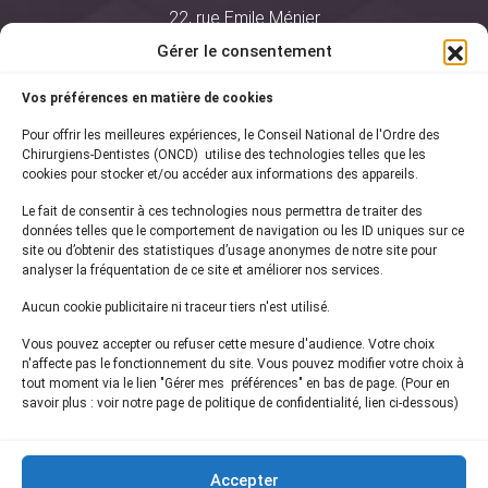
22, rue Emile Ménier
BP 2016
Gérer le consentement
75761 Paris Cedex 16
Vos préférences en matière de cookies
01 44 34 78 80
Pour offrir les meilleures expériences, le Conseil National de l'Ordre des
courrier@oncd.org
Chirurgiens-Dentistes (ONCD) utilise des technologies telles que les
cookies pour stocker et/ou accéder aux informations des appareils.
Le fait de consentir à ces technologies nous permettra de traiter des
Actualités
données telles que le comportement de navigation ou les ID uniques sur ce
Presse
site ou d’obtenir des statistiques d’usage anonymes de notre site pour
Informations légales
analyser la fréquentation de ce site et améliorer nos services.
Plan du site
Aucun cookie publicitaire ni traceur tiers n'est utilisé.
Nous contacter
Vous pouvez accepter ou refuser cette mesure d'audience. Votre choix
n'affecte pas le fonctionnement du site. Vous pouvez modifier votre choix à
tout moment via le lien "Gérer mes préférences" en bas de page. (Pour en
Inscrivez-vous à notre
newsletter
savoir plus : voir notre page de politique de confidentialité, lien ci-dessous)
et recevez les dernières actualités de l'ONCD
Accepter