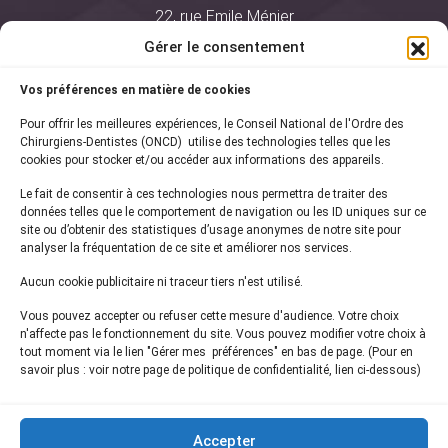
22, rue Emile Ménier
BP 2016
Gérer le consentement
75761 Paris Cedex 16
Vos préférences en matière de cookies
01 44 34 78 80
Pour offrir les meilleures expériences, le Conseil National de l'Ordre des
courrier@oncd.org
Chirurgiens-Dentistes (ONCD) utilise des technologies telles que les
cookies pour stocker et/ou accéder aux informations des appareils.
Le fait de consentir à ces technologies nous permettra de traiter des
Actualités
données telles que le comportement de navigation ou les ID uniques sur ce
Presse
site ou d’obtenir des statistiques d’usage anonymes de notre site pour
Informations légales
analyser la fréquentation de ce site et améliorer nos services.
Plan du site
Aucun cookie publicitaire ni traceur tiers n'est utilisé.
Nous contacter
Vous pouvez accepter ou refuser cette mesure d'audience. Votre choix
n'affecte pas le fonctionnement du site. Vous pouvez modifier votre choix à
tout moment via le lien "Gérer mes préférences" en bas de page. (Pour en
Inscrivez-vous à notre
newsletter
savoir plus : voir notre page de politique de confidentialité, lien ci-dessous)
et recevez les dernières actualités de l'ONCD
Accepter