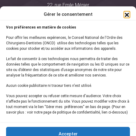
22, rue Emile Ménier
BP 2016
Gérer le consentement
75761 Paris Cedex 16
Vos préférences en matière de cookies
01 44 34 78 80
Pour offrir les meilleures expériences, le Conseil National de l'Ordre des
courrier@oncd.org
Chirurgiens-Dentistes (ONCD) utilise des technologies telles que les
cookies pour stocker et/ou accéder aux informations des appareils.
Le fait de consentir à ces technologies nous permettra de traiter des
Actualités
données telles que le comportement de navigation ou les ID uniques sur ce
Presse
site ou d’obtenir des statistiques d’usage anonymes de notre site pour
Informations légales
analyser la fréquentation de ce site et améliorer nos services.
Plan du site
Aucun cookie publicitaire ni traceur tiers n'est utilisé.
Nous contacter
Vous pouvez accepter ou refuser cette mesure d'audience. Votre choix
n'affecte pas le fonctionnement du site. Vous pouvez modifier votre choix à
tout moment via le lien "Gérer mes préférences" en bas de page. (Pour en
Inscrivez-vous à notre
newsletter
savoir plus : voir notre page de politique de confidentialité, lien ci-dessous)
et recevez les dernières actualités de l'ONCD
Accepter