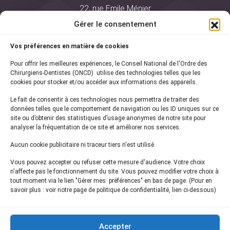
22, rue Emile Ménier
BP 2016
Gérer le consentement
75761 Paris Cedex 16
Vos préférences en matière de cookies
01 44 34 78 80
Pour offrir les meilleures expériences, le Conseil National de l'Ordre des
courrier@oncd.org
Chirurgiens-Dentistes (ONCD) utilise des technologies telles que les
cookies pour stocker et/ou accéder aux informations des appareils.
Le fait de consentir à ces technologies nous permettra de traiter des
Actualités
données telles que le comportement de navigation ou les ID uniques sur ce
Presse
site ou d’obtenir des statistiques d’usage anonymes de notre site pour
Informations légales
analyser la fréquentation de ce site et améliorer nos services.
Plan du site
Aucun cookie publicitaire ni traceur tiers n'est utilisé.
Nous contacter
Vous pouvez accepter ou refuser cette mesure d'audience. Votre choix
n'affecte pas le fonctionnement du site. Vous pouvez modifier votre choix à
tout moment via le lien "Gérer mes préférences" en bas de page. (Pour en
Inscrivez-vous à notre
newsletter
savoir plus : voir notre page de politique de confidentialité, lien ci-dessous)
et recevez les dernières actualités de l'ONCD
Accepter