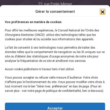
22, rue Emile Ménier
BP 2016
Gérer le consentement
75761 Paris Cedex 16
Vos préférences en matière de cookies
01 44 34 78 80
Pour offrir les meilleures expériences, le Conseil National de l'Ordre des
courrier@oncd.org
Chirurgiens-Dentistes (ONCD) utilise des technologies telles que les
cookies pour stocker et/ou accéder aux informations des appareils.
Le fait de consentir à ces technologies nous permettra de traiter des
Actualités
données telles que le comportement de navigation ou les ID uniques sur ce
Presse
site ou d’obtenir des statistiques d’usage anonymes de notre site pour
Informations légales
analyser la fréquentation de ce site et améliorer nos services.
Plan du site
Aucun cookie publicitaire ni traceur tiers n'est utilisé.
Nous contacter
Vous pouvez accepter ou refuser cette mesure d'audience. Votre choix
n'affecte pas le fonctionnement du site. Vous pouvez modifier votre choix à
tout moment via le lien "Gérer mes préférences" en bas de page. (Pour en
Inscrivez-vous à notre
newsletter
savoir plus : voir notre page de politique de confidentialité, lien ci-dessous)
et recevez les dernières actualités de l'ONCD
Accepter