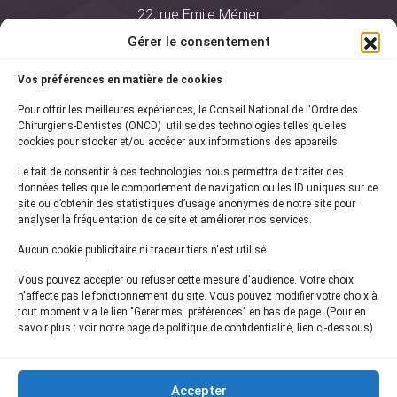
22, rue Emile Ménier
BP 2016
Gérer le consentement
75761 Paris Cedex 16
Vos préférences en matière de cookies
01 44 34 78 80
Pour offrir les meilleures expériences, le Conseil National de l'Ordre des
courrier@oncd.org
Chirurgiens-Dentistes (ONCD) utilise des technologies telles que les
cookies pour stocker et/ou accéder aux informations des appareils.
Le fait de consentir à ces technologies nous permettra de traiter des
Actualités
données telles que le comportement de navigation ou les ID uniques sur ce
Presse
site ou d’obtenir des statistiques d’usage anonymes de notre site pour
Informations légales
analyser la fréquentation de ce site et améliorer nos services.
Plan du site
Aucun cookie publicitaire ni traceur tiers n'est utilisé.
Nous contacter
Vous pouvez accepter ou refuser cette mesure d'audience. Votre choix
n'affecte pas le fonctionnement du site. Vous pouvez modifier votre choix à
tout moment via le lien "Gérer mes préférences" en bas de page. (Pour en
Inscrivez-vous à notre
newsletter
savoir plus : voir notre page de politique de confidentialité, lien ci-dessous)
et recevez les dernières actualités de l'ONCD
Accepter