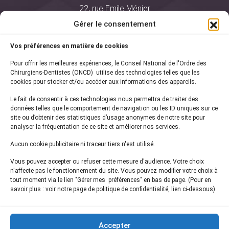
22, rue Emile Ménier
BP 2016
Gérer le consentement
75761 Paris Cedex 16
Vos préférences en matière de cookies
01 44 34 78 80
Pour offrir les meilleures expériences, le Conseil National de l'Ordre des
courrier@oncd.org
Chirurgiens-Dentistes (ONCD) utilise des technologies telles que les
cookies pour stocker et/ou accéder aux informations des appareils.
Le fait de consentir à ces technologies nous permettra de traiter des
Actualités
données telles que le comportement de navigation ou les ID uniques sur ce
Presse
site ou d’obtenir des statistiques d’usage anonymes de notre site pour
Informations légales
analyser la fréquentation de ce site et améliorer nos services.
Plan du site
Aucun cookie publicitaire ni traceur tiers n'est utilisé.
Nous contacter
Vous pouvez accepter ou refuser cette mesure d'audience. Votre choix
n'affecte pas le fonctionnement du site. Vous pouvez modifier votre choix à
tout moment via le lien "Gérer mes préférences" en bas de page. (Pour en
Inscrivez-vous à notre
newsletter
savoir plus : voir notre page de politique de confidentialité, lien ci-dessous)
et recevez les dernières actualités de l'ONCD
Accepter