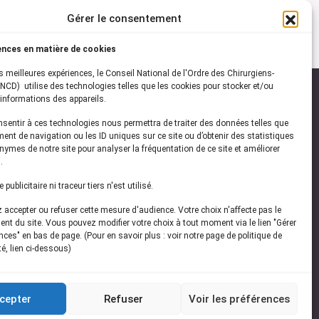
Gérer le consentement
ences en matière de cookies
es meilleures expériences, le Conseil National de l'Ordre des Chirurgiens-
NCD) utilise des technologies telles que les cookies pour stocker et/ou
informations des appareils.
onsentir à ces technologies nous permettra de traiter des données telles que
ez-vous à notre
newsletter
ent de navigation ou les ID uniques sur ce site ou d’obtenir des statistiques
ymes de notre site pour analyser la fréquentation de ce site et améliorer
vez les dernières actualités de l'ONCD
.
publicitaire ni traceur tiers n'est utilisé.
accepter ou refuser cette mesure d'audience. Votre choix n'affecte pas le
nt du site. Vous pouvez modifier votre choix à tout moment via le lien "Gérer
ces" en bas de page. (Pour en savoir plus : voir notre page de politique de
té, lien ci-dessous)
Restez connecté
cepter
Refuser
Voir les préférences