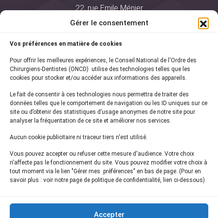
22, rue Emile Ménier
BP 2016
Gérer le consentement
75761 Paris Cedex 16
Vos préférences en matière de cookies
01 44 34 78 80
Pour offrir les meilleures expériences, le Conseil National de l'Ordre des
courrier@oncd.org
Chirurgiens-Dentistes (ONCD) utilise des technologies telles que les
cookies pour stocker et/ou accéder aux informations des appareils.
Le fait de consentir à ces technologies nous permettra de traiter des
Actualités
données telles que le comportement de navigation ou les ID uniques sur ce
Presse
site ou d’obtenir des statistiques d’usage anonymes de notre site pour
Informations légales
analyser la fréquentation de ce site et améliorer nos services.
Plan du site
Aucun cookie publicitaire ni traceur tiers n'est utilisé.
Nous contacter
Vous pouvez accepter ou refuser cette mesure d'audience. Votre choix
n'affecte pas le fonctionnement du site. Vous pouvez modifier votre choix à
tout moment via le lien "Gérer mes préférences" en bas de page. (Pour en
Inscrivez-vous à notre
newsletter
savoir plus : voir notre page de politique de confidentialité, lien ci-dessous)
et recevez les dernières actualités de l'ONCD
Accepter