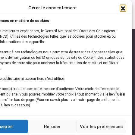
Gérer le consentement
ences en matière de cookies
es meilleures expériences, le Conseil National de l'Ordre des Chirurgiens-
NCD) utilise des technologies telles que les cookies pour stocker et/ou
informations des appareils.
onsentir à ces technologies nous permettra de traiter des données telles que
ez-vous à notre
newsletter
ent de navigation ou les ID uniques sur ce site ou d’obtenir des statistiques
ymes de notre site pour analyser la fréquentation de ce site et améliorer
vez les dernières actualités de l'ONCD
.
publicitaire ni traceur tiers n'est utilisé.
accepter ou refuser cette mesure d'audience. Votre choix n'affecte pas le
nt du site. Vous pouvez modifier votre choix à tout moment via le lien "Gérer
ces" en bas de page. (Pour en savoir plus : voir notre page de politique de
té, lien ci-dessous)
Restez connecté
cepter
Refuser
Voir les préférences