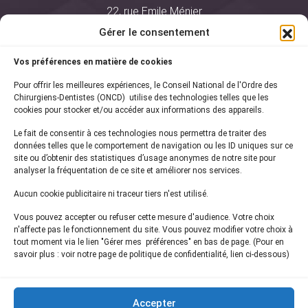
22, rue Emile Ménier
BP 2016
Gérer le consentement
75761 Paris Cedex 16
Vos préférences en matière de cookies
01 44 34 78 80
Pour offrir les meilleures expériences, le Conseil National de l'Ordre des
courrier@oncd.org
Chirurgiens-Dentistes (ONCD) utilise des technologies telles que les
cookies pour stocker et/ou accéder aux informations des appareils.
Le fait de consentir à ces technologies nous permettra de traiter des
Actualités
données telles que le comportement de navigation ou les ID uniques sur ce
Presse
site ou d’obtenir des statistiques d’usage anonymes de notre site pour
Informations légales
analyser la fréquentation de ce site et améliorer nos services.
Plan du site
Aucun cookie publicitaire ni traceur tiers n'est utilisé.
Nous contacter
Vous pouvez accepter ou refuser cette mesure d'audience. Votre choix
n'affecte pas le fonctionnement du site. Vous pouvez modifier votre choix à
tout moment via le lien "Gérer mes préférences" en bas de page. (Pour en
Inscrivez-vous à notre
newsletter
savoir plus : voir notre page de politique de confidentialité, lien ci-dessous)
et recevez les dernières actualités de l'ONCD
Accepter