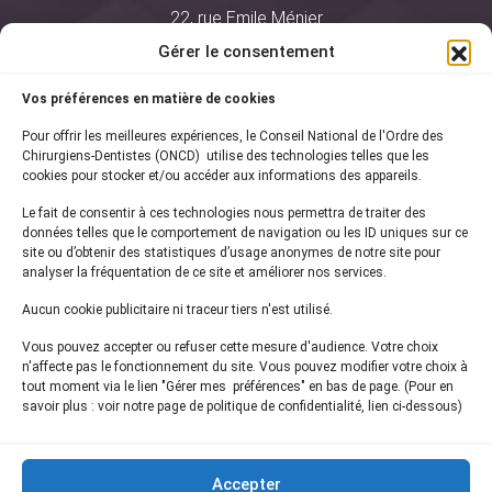
22, rue Emile Ménier
BP 2016
Gérer le consentement
75761 Paris Cedex 16
Vos préférences en matière de cookies
01 44 34 78 80
Pour offrir les meilleures expériences, le Conseil National de l'Ordre des
courrier@oncd.org
Chirurgiens-Dentistes (ONCD) utilise des technologies telles que les
cookies pour stocker et/ou accéder aux informations des appareils.
Le fait de consentir à ces technologies nous permettra de traiter des
Actualités
données telles que le comportement de navigation ou les ID uniques sur ce
Presse
site ou d’obtenir des statistiques d’usage anonymes de notre site pour
Informations légales
analyser la fréquentation de ce site et améliorer nos services.
Plan du site
Aucun cookie publicitaire ni traceur tiers n'est utilisé.
Nous contacter
Vous pouvez accepter ou refuser cette mesure d'audience. Votre choix
n'affecte pas le fonctionnement du site. Vous pouvez modifier votre choix à
tout moment via le lien "Gérer mes préférences" en bas de page. (Pour en
Inscrivez-vous à notre
newsletter
savoir plus : voir notre page de politique de confidentialité, lien ci-dessous)
et recevez les dernières actualités de l'ONCD
Accepter