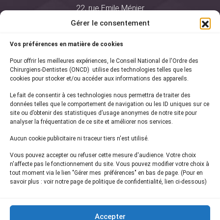
22, rue Emile Ménier
BP 2016
Gérer le consentement
75761 Paris Cedex 16
Vos préférences en matière de cookies
01 44 34 78 80
Pour offrir les meilleures expériences, le Conseil National de l'Ordre des
courrier@oncd.org
Chirurgiens-Dentistes (ONCD) utilise des technologies telles que les
cookies pour stocker et/ou accéder aux informations des appareils.
Le fait de consentir à ces technologies nous permettra de traiter des
Actualités
données telles que le comportement de navigation ou les ID uniques sur ce
Presse
site ou d’obtenir des statistiques d’usage anonymes de notre site pour
Informations légales
analyser la fréquentation de ce site et améliorer nos services.
Plan du site
Aucun cookie publicitaire ni traceur tiers n'est utilisé.
Nous contacter
Vous pouvez accepter ou refuser cette mesure d'audience. Votre choix
n'affecte pas le fonctionnement du site. Vous pouvez modifier votre choix à
tout moment via le lien "Gérer mes préférences" en bas de page. (Pour en
Inscrivez-vous à notre
newsletter
savoir plus : voir notre page de politique de confidentialité, lien ci-dessous)
et recevez les dernières actualités de l'ONCD
Accepter