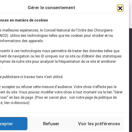
Gérer le consentement
ences en matière de cookies
es meilleures expériences, le Conseil National de l'Ordre des Chirurgiens-
NCD) utilise des technologies telles que les cookies pour stocker et/ou
informations des appareils.
onsentir à ces technologies nous permettra de traiter des données telles que
ez-vous à notre
newsletter
ent de navigation ou les ID uniques sur ce site ou d’obtenir des statistiques
ymes de notre site pour analyser la fréquentation de ce site et améliorer
vez les dernières actualités de l'ONCD
.
publicitaire ni traceur tiers n'est utilisé.
accepter ou refuser cette mesure d'audience. Votre choix n'affecte pas le
nt du site. Vous pouvez modifier votre choix à tout moment via le lien "Gérer
ces" en bas de page. (Pour en savoir plus : voir notre page de politique de
té, lien ci-dessous)
Restez connecté
cepter
Refuser
Voir les préférences