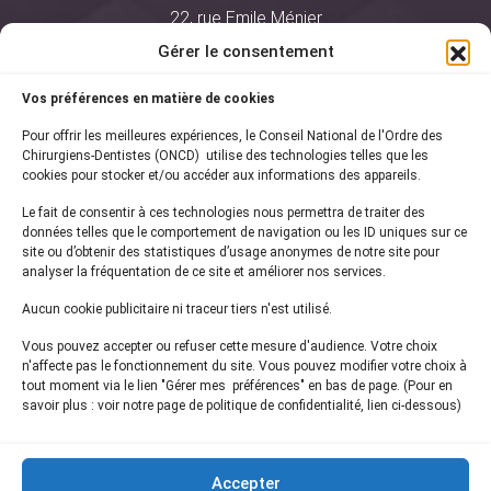
22, rue Emile Ménier
BP 2016
Gérer le consentement
75761 Paris Cedex 16
Vos préférences en matière de cookies
01 44 34 78 80
Pour offrir les meilleures expériences, le Conseil National de l'Ordre des
courrier@oncd.org
Chirurgiens-Dentistes (ONCD) utilise des technologies telles que les
cookies pour stocker et/ou accéder aux informations des appareils.
Le fait de consentir à ces technologies nous permettra de traiter des
Actualités
données telles que le comportement de navigation ou les ID uniques sur ce
Presse
site ou d’obtenir des statistiques d’usage anonymes de notre site pour
Informations légales
analyser la fréquentation de ce site et améliorer nos services.
Plan du site
Aucun cookie publicitaire ni traceur tiers n'est utilisé.
Nous contacter
Vous pouvez accepter ou refuser cette mesure d'audience. Votre choix
n'affecte pas le fonctionnement du site. Vous pouvez modifier votre choix à
tout moment via le lien "Gérer mes préférences" en bas de page. (Pour en
Inscrivez-vous à notre
newsletter
savoir plus : voir notre page de politique de confidentialité, lien ci-dessous)
et recevez les dernières actualités de l'ONCD
Accepter