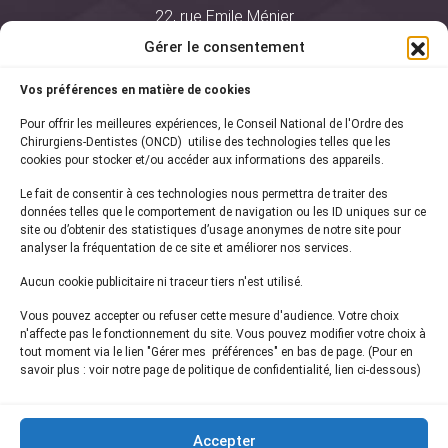
22, rue Emile Ménier
BP 2016
Gérer le consentement
75761 Paris Cedex 16
Vos préférences en matière de cookies
01 44 34 78 80
Pour offrir les meilleures expériences, le Conseil National de l'Ordre des
courrier@oncd.org
Chirurgiens-Dentistes (ONCD) utilise des technologies telles que les
cookies pour stocker et/ou accéder aux informations des appareils.
Le fait de consentir à ces technologies nous permettra de traiter des
Actualités
données telles que le comportement de navigation ou les ID uniques sur ce
Presse
site ou d’obtenir des statistiques d’usage anonymes de notre site pour
Informations légales
analyser la fréquentation de ce site et améliorer nos services.
Plan du site
Aucun cookie publicitaire ni traceur tiers n'est utilisé.
Nous contacter
Vous pouvez accepter ou refuser cette mesure d'audience. Votre choix
n'affecte pas le fonctionnement du site. Vous pouvez modifier votre choix à
tout moment via le lien "Gérer mes préférences" en bas de page. (Pour en
Inscrivez-vous à notre
newsletter
savoir plus : voir notre page de politique de confidentialité, lien ci-dessous)
et recevez les dernières actualités de l'ONCD
Accepter