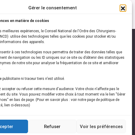
Gérer le consentement
ences en matière de cookies
es meilleures expériences, le Conseil National de l'Ordre des Chirurgiens-
NCD) utilise des technologies telles que les cookies pour stocker et/ou
informations des appareils.
onsentir à ces technologies nous permettra de traiter des données telles que
ez-vous à notre
newsletter
ent de navigation ou les ID uniques sur ce site ou d’obtenir des statistiques
ymes de notre site pour analyser la fréquentation de ce site et améliorer
vez les dernières actualités de l'ONCD
.
publicitaire ni traceur tiers n'est utilisé.
accepter ou refuser cette mesure d'audience. Votre choix n'affecte pas le
nt du site. Vous pouvez modifier votre choix à tout moment via le lien "Gérer
ces" en bas de page. (Pour en savoir plus : voir notre page de politique de
té, lien ci-dessous)
Restez connecté
cepter
Refuser
Voir les préférences