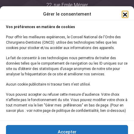
22, rue Emile Ménier
BP 2016
Gérer le consentement
75761 Paris Cedex 16
Vos préférences en matière de cookies
01 44 34 78 80
Pour offrir les meilleures expériences, le Conseil National de l'Ordre des
courrier@oncd.org
Chirurgiens-Dentistes (ONCD) utilise des technologies telles que les
cookies pour stocker et/ou accéder aux informations des appareils.
Le fait de consentir à ces technologies nous permettra de traiter des
Actualités
données telles que le comportement de navigation ou les ID uniques sur ce
Presse
site ou d’obtenir des statistiques d’usage anonymes de notre site pour
Informations légales
analyser la fréquentation de ce site et améliorer nos services.
Plan du site
Aucun cookie publicitaire ni traceur tiers n'est utilisé.
Nous contacter
Vous pouvez accepter ou refuser cette mesure d'audience. Votre choix
n'affecte pas le fonctionnement du site. Vous pouvez modifier votre choix à
tout moment via le lien "Gérer mes préférences" en bas de page. (Pour en
Inscrivez-vous à notre
newsletter
savoir plus : voir notre page de politique de confidentialité, lien ci-dessous)
et recevez les dernières actualités de l'ONCD
Accepter