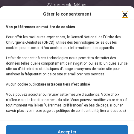
22, rue Emile Ménier
BP 2016
Gérer le consentement
75761 Paris Cedex 16
Vos préférences en matière de cookies
01 44 34 78 80
Pour offrir les meilleures expériences, le Conseil National de l'Ordre des
courrier@oncd.org
Chirurgiens-Dentistes (ONCD) utilise des technologies telles que les
cookies pour stocker et/ou accéder aux informations des appareils.
Le fait de consentir à ces technologies nous permettra de traiter des
Actualités
données telles que le comportement de navigation ou les ID uniques sur ce
Presse
site ou d’obtenir des statistiques d’usage anonymes de notre site pour
Informations légales
analyser la fréquentation de ce site et améliorer nos services.
Plan du site
Aucun cookie publicitaire ni traceur tiers n'est utilisé.
Nous contacter
Vous pouvez accepter ou refuser cette mesure d'audience. Votre choix
n'affecte pas le fonctionnement du site. Vous pouvez modifier votre choix à
tout moment via le lien "Gérer mes préférences" en bas de page. (Pour en
Inscrivez-vous à notre
newsletter
savoir plus : voir notre page de politique de confidentialité, lien ci-dessous)
et recevez les dernières actualités de l'ONCD
Accepter