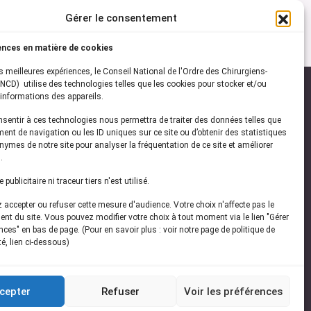
Gérer le consentement
ences en matière de cookies
es meilleures expériences, le Conseil National de l'Ordre des Chirurgiens-
NCD) utilise des technologies telles que les cookies pour stocker et/ou
informations des appareils.
onsentir à ces technologies nous permettra de traiter des données telles que
ez-vous à notre
newsletter
ent de navigation ou les ID uniques sur ce site ou d’obtenir des statistiques
ymes de notre site pour analyser la fréquentation de ce site et améliorer
vez les dernières actualités de l'ONCD
.
publicitaire ni traceur tiers n'est utilisé.
accepter ou refuser cette mesure d'audience. Votre choix n'affecte pas le
nt du site. Vous pouvez modifier votre choix à tout moment via le lien "Gérer
ces" en bas de page. (Pour en savoir plus : voir notre page de politique de
té, lien ci-dessous)
Restez connecté
cepter
Refuser
Voir les préférences