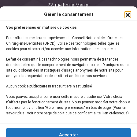
22, rue Emile Ménier
BP 2016
Gérer le consentement
75761 Paris Cedex 16
Vos préférences en matière de cookies
01 44 34 78 80
Pour offrir les meilleures expériences, le Conseil National de l'Ordre des
courrier@oncd.org
Chirurgiens-Dentistes (ONCD) utilise des technologies telles que les
cookies pour stocker et/ou accéder aux informations des appareils.
Le fait de consentir à ces technologies nous permettra de traiter des
Actualités
données telles que le comportement de navigation ou les ID uniques sur ce
Presse
site ou d’obtenir des statistiques d’usage anonymes de notre site pour
Informations légales
analyser la fréquentation de ce site et améliorer nos services.
Plan du site
Aucun cookie publicitaire ni traceur tiers n'est utilisé.
Nous contacter
Vous pouvez accepter ou refuser cette mesure d'audience. Votre choix
n'affecte pas le fonctionnement du site. Vous pouvez modifier votre choix à
tout moment via le lien "Gérer mes préférences" en bas de page. (Pour en
Inscrivez-vous à notre
newsletter
savoir plus : voir notre page de politique de confidentialité, lien ci-dessous)
et recevez les dernières actualités de l'ONCD
Accepter