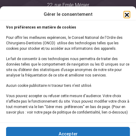
22, rue Emile Ménier
BP 2016
Gérer le consentement
75761 Paris Cedex 16
Vos préférences en matière de cookies
01 44 34 78 80
Pour offrir les meilleures expériences, le Conseil National de l'Ordre des
courrier@oncd.org
Chirurgiens-Dentistes (ONCD) utilise des technologies telles que les
cookies pour stocker et/ou accéder aux informations des appareils.
Le fait de consentir à ces technologies nous permettra de traiter des
Actualités
données telles que le comportement de navigation ou les ID uniques sur ce
Presse
site ou d’obtenir des statistiques d’usage anonymes de notre site pour
Informations légales
analyser la fréquentation de ce site et améliorer nos services.
Plan du site
Aucun cookie publicitaire ni traceur tiers n'est utilisé.
Nous contacter
Vous pouvez accepter ou refuser cette mesure d'audience. Votre choix
n'affecte pas le fonctionnement du site. Vous pouvez modifier votre choix à
tout moment via le lien "Gérer mes préférences" en bas de page. (Pour en
Inscrivez-vous à notre
newsletter
savoir plus : voir notre page de politique de confidentialité, lien ci-dessous)
et recevez les dernières actualités de l'ONCD
Accepter