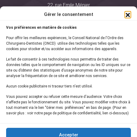
22, rue Emile Ménier
BP 2016
Gérer le consentement
75761 Paris Cedex 16
Vos préférences en matière de cookies
01 44 34 78 80
Pour offrir les meilleures expériences, le Conseil National de l'Ordre des
courrier@oncd.org
Chirurgiens-Dentistes (ONCD) utilise des technologies telles que les
cookies pour stocker et/ou accéder aux informations des appareils.
Le fait de consentir à ces technologies nous permettra de traiter des
Actualités
données telles que le comportement de navigation ou les ID uniques sur ce
Presse
site ou d’obtenir des statistiques d’usage anonymes de notre site pour
Informations légales
analyser la fréquentation de ce site et améliorer nos services.
Plan du site
Aucun cookie publicitaire ni traceur tiers n'est utilisé.
Nous contacter
Vous pouvez accepter ou refuser cette mesure d'audience. Votre choix
n'affecte pas le fonctionnement du site. Vous pouvez modifier votre choix à
tout moment via le lien "Gérer mes préférences" en bas de page. (Pour en
Inscrivez-vous à notre
newsletter
savoir plus : voir notre page de politique de confidentialité, lien ci-dessous)
et recevez les dernières actualités de l'ONCD
Accepter